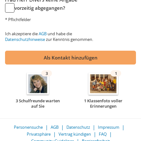
vorzeitig abgegangen?
* Pflichtfelder
Ich akzeptiere die
AGB
und habe die
Datenschutzhinweise
zur Kenntnis genommen.
Als Kontakt hinzufügen
3
1
3 Schulfreunde warten
1 Klassenfoto voller
auf Sie
Erinnerungen
Personensuche
AGB
Datenschutz
Impressum
Privatsphäre
Vertrag kündigen
FAQ