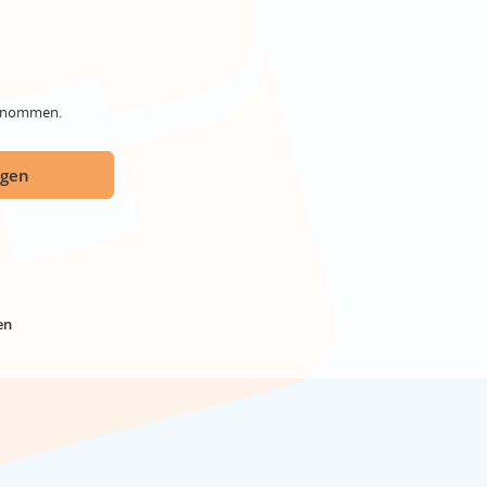
genommen.
ügen
en