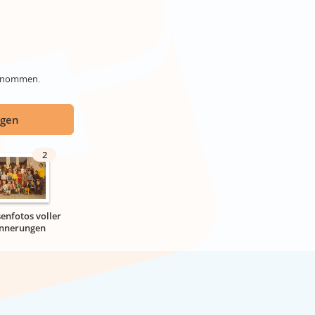
genommen.
ügen
2
senfotos voller
innerungen