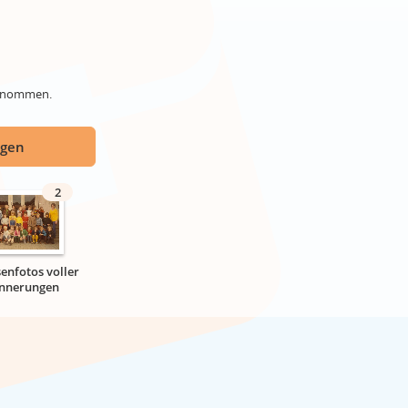
genommen.
ügen
2
senfotos voller
innerungen