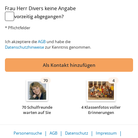
Frau
Herr
Divers
keine Angabe
vorzeitig abgegangen?
* Pflichtfelder
Ich akzeptiere die
AGB
und habe die
Datenschutzhinweise
zur Kenntnis genommen.
Als Kontakt hinzufügen
70
4
70 Schulfreunde
4 Klassenfotos voller
warten auf Sie
Erinnerungen
Personensuche
AGB
Datenschutz
Impressum