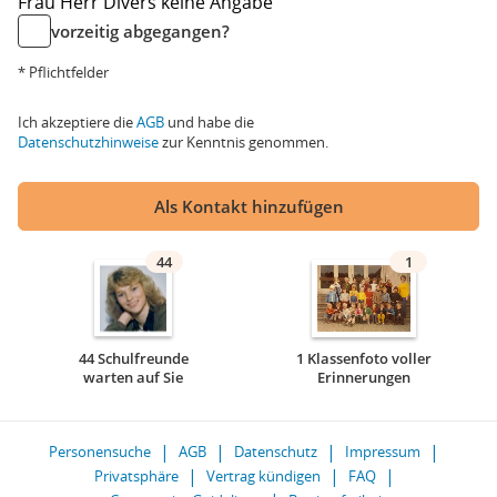
Frau
Herr
Divers
keine Angabe
vorzeitig abgegangen?
* Pflichtfelder
Ich akzeptiere die
AGB
und habe die
Datenschutzhinweise
zur Kenntnis genommen.
Als Kontakt hinzufügen
44
1
44 Schulfreunde
1 Klassenfoto voller
warten auf Sie
Erinnerungen
Personensuche
AGB
Datenschutz
Impressum
Privatsphäre
Vertrag kündigen
FAQ