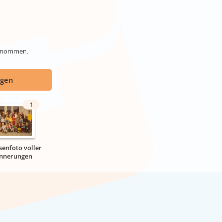
genommen.
ügen
1
senfoto voller
innerungen