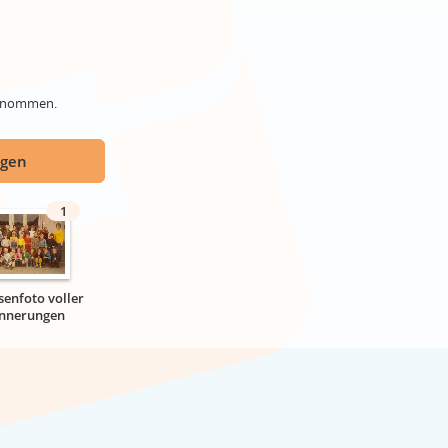
genommen.
ügen
1
senfoto voller
innerungen