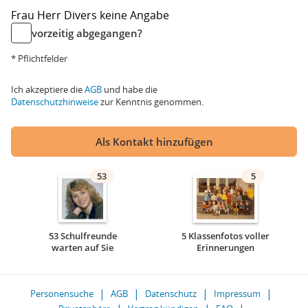
Frau
Herr
Divers
keine Angabe
vorzeitig abgegangen?
* Pflichtfelder
Ich akzeptiere die
AGB
und habe die
Datenschutzhinweise
zur Kenntnis genommen.
Als Kontakt hinzufügen
53
5
53 Schulfreunde
5 Klassenfotos voller
warten auf Sie
Erinnerungen
Personensuche
AGB
Datenschutz
Impressum