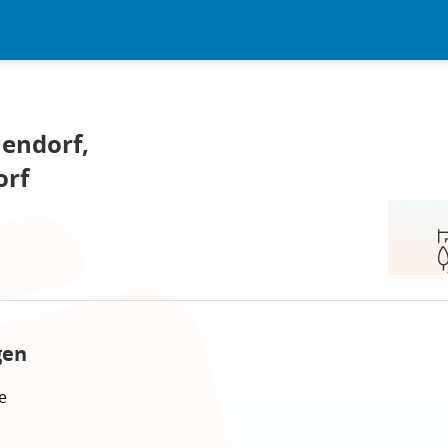
endorf,
orf
gen
e