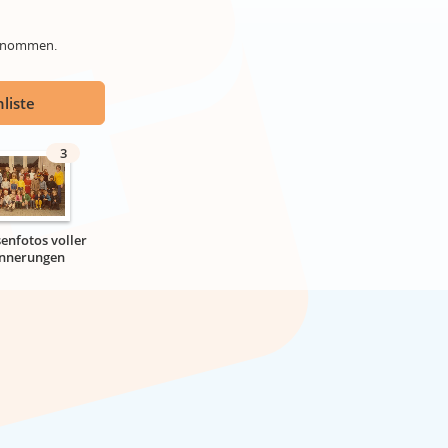
genommen.
liste
3
senfotos voller
innerungen