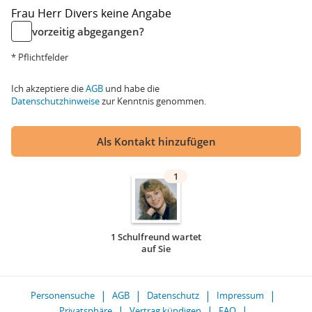
Frau
Herr
Divers
keine Angabe
vorzeitig abgegangen?
* Pflichtfelder
Ich akzeptiere die
AGB
und habe die
Datenschutzhinweise
zur Kenntnis genommen.
Als Kontakt hinzufügen
1
1 Schulfreund wartet
auf Sie
Personensuche
AGB
Datenschutz
Impressum
Privatsphäre
Vertrag kündigen
FAQ