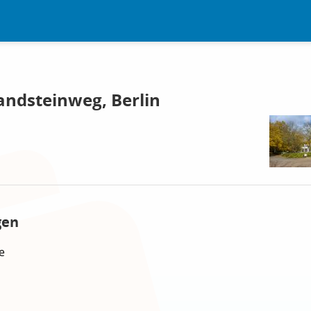
ndsteinweg, Berlin
gen
e