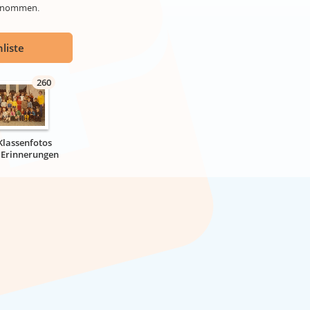
genommen.
liste
260
Klassenfotos
r Erinnerungen