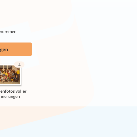
genommen.
ügen
4
senfotos voller
innerungen