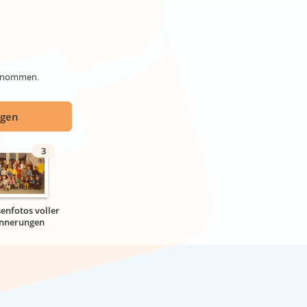
genommen.
ügen
3
senfotos voller
innerungen