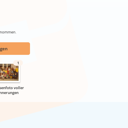
genommen.
ügen
1
senfoto voller
innerungen