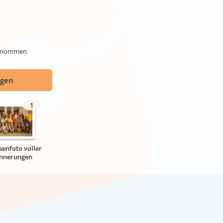
genommen.
ügen
1
senfoto voller
innerungen