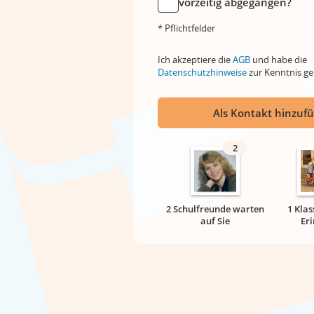
vorzeitig abgegangen?
* Pflichtfelder
Ich akzeptiere die
AGB
und habe die
Datenschutzhinweise
zur Kenntnis 
Als Kontakt hinzuf
2
2 Schulfreunde warten
1 Klas
auf Sie
Er