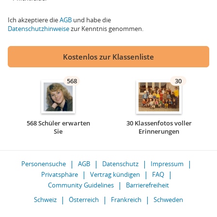
Ich akzeptiere die
AGB
und habe die
Datenschutzhinweise
zur Kenntnis genommen.
Kostenlos zur Klassenliste
568
30
568 Schüler erwarten
30 Klassenfotos voller
Sie
Erinnerungen
Personensuche
AGB
Datenschutz
Impressum
Privatsphäre
Vertrag kündigen
FAQ
Community Guidelines
Barrierefreiheit
Schweiz
Österreich
Frankreich
Schweden