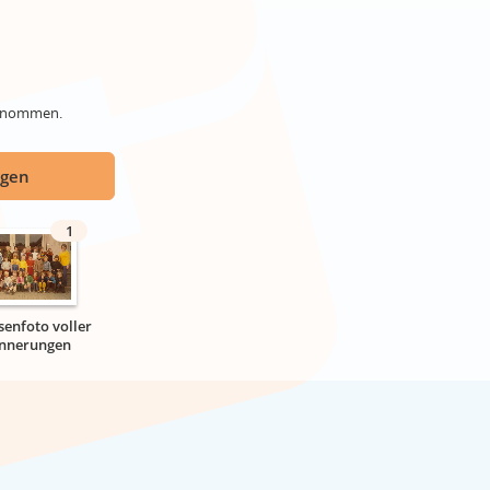
genommen.
ügen
1
senfoto voller
innerungen