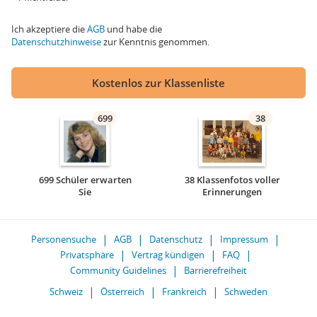
Ich akzeptiere die
AGB
und habe die
Datenschutzhinweise
zur Kenntnis genommen.
Kostenlos zur Klassenliste
699
38
699 Schüler erwarten
38 Klassenfotos voller
Sie
Erinnerungen
Personensuche
AGB
Datenschutz
Impressum
Privatsphäre
Vertrag kündigen
FAQ
Community Guidelines
Barrierefreiheit
Schweiz
Österreich
Frankreich
Schweden