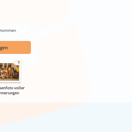
genommen.
ügen
1
senfoto voller
innerungen