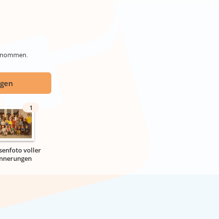
genommen.
ügen
1
senfoto voller
innerungen