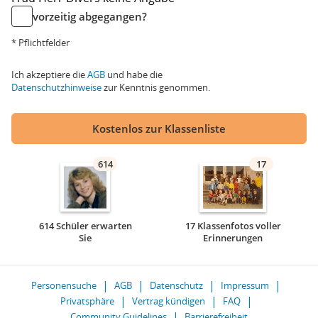
vorzeitig abgegangen?
* Pflichtfelder
Ich akzeptiere die
AGB
und habe die
Datenschutzhinweise
zur Kenntnis genommen.
Kostenlos zur Klassenliste
614
17
614 Schüler erwarten
17 Klassenfotos voller
Sie
Erinnerungen
Personensuche
AGB
Datenschutz
Impressum
Privatsphäre
Vertrag kündigen
FAQ
Community Guidelines
Barrierefreiheit