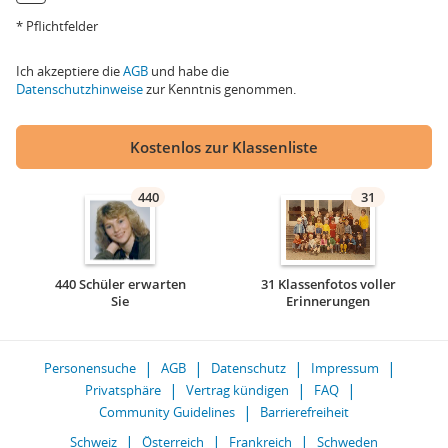
* Pflichtfelder
Ich akzeptiere die
AGB
und habe die
Datenschutzhinweise
zur Kenntnis genommen.
Kostenlos zur Klassenliste
440
31
440 Schüler erwarten
31 Klassenfotos voller
Sie
Erinnerungen
Personensuche
AGB
Datenschutz
Impressum
Privatsphäre
Vertrag kündigen
FAQ
Community Guidelines
Barrierefreiheit
Schweiz
Österreich
Frankreich
Schweden