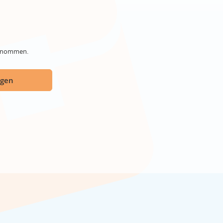
genommen.
ügen