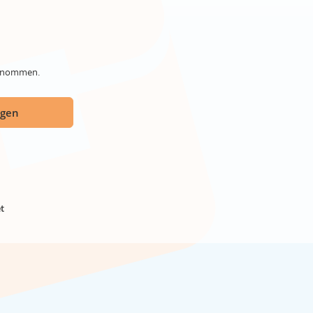
genommen.
ügen
t