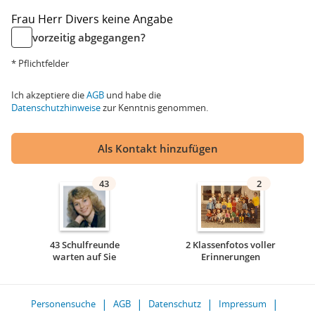
Frau
Herr
Divers
keine Angabe
vorzeitig abgegangen?
* Pflichtfelder
Ich akzeptiere die
AGB
und habe die
Datenschutzhinweise
zur Kenntnis genommen.
Als Kontakt hinzufügen
43
2
43 Schulfreunde
2 Klassenfotos voller
warten auf Sie
Erinnerungen
Personensuche
AGB
Datenschutz
Impressum