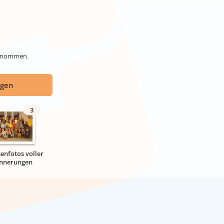
genommen.
ügen
3
senfotos voller
innerungen