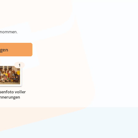
genommen.
ügen
1
senfoto voller
innerungen