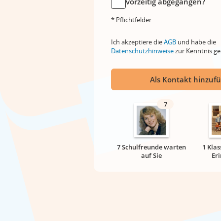
vorzeitig abgegangen?
* Pflichtfelder
Ich akzeptiere die
AGB
und habe die
Datenschutzhinweise
zur Kenntnis 
Als Kontakt hinzuf
7
7 Schulfreunde warten
1 Klas
auf Sie
Er