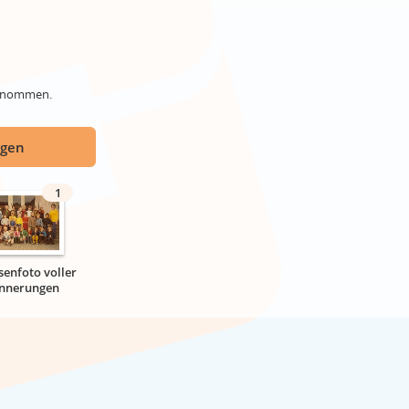
genommen.
ügen
1
senfoto voller
innerungen