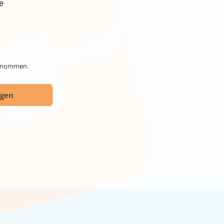
e
genommen.
ügen