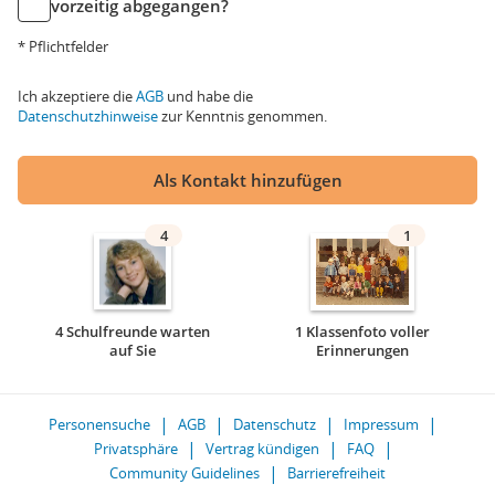
vorzeitig abgegangen?
* Pflichtfelder
Ich akzeptiere die
AGB
und habe die
Datenschutzhinweise
zur Kenntnis genommen.
Als Kontakt hinzufügen
4
1
4 Schulfreunde warten
1 Klassenfoto voller
auf Sie
Erinnerungen
Personensuche
AGB
Datenschutz
Impressum
Privatsphäre
Vertrag kündigen
FAQ
Community Guidelines
Barrierefreiheit