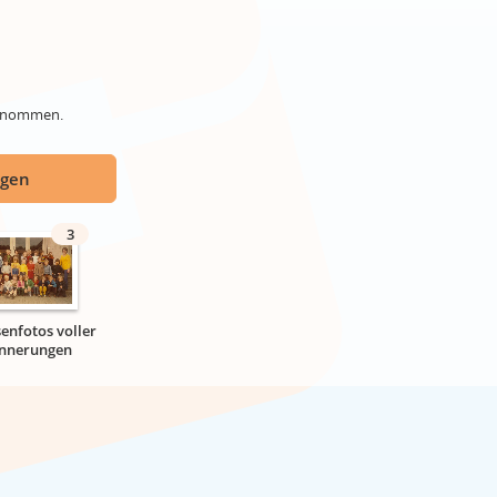
genommen.
ügen
3
senfotos voller
innerungen