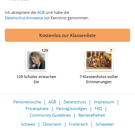
Ich akzeptiere die
AGB
und habe die
Datenschutzhinweise
zur Kenntnis genommen.
Kostenlos zur Klassenliste
129
7
129 Schüler erwarten
7 Klassenfotos voller
Sie
Erinnerungen
Personensuche
AGB
Datenschutz
Impressum
Privatsphäre
Vertrag kündigen
FAQ
Community Guidelines
Barrierefreiheit
Schweiz
Österreich
Frankreich
Schweden