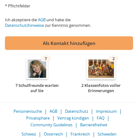
* Pflichtfelder
Ich akzeptiere die
AGB
und habe die
Datenschutzhinweise
zur Kenntnis genommen.
Als Kontakt hinzufügen
7
2
7 Schulfreunde warten
2 Klassenfotos voller
auf Sie
Erinnerungen
Personensuche
AGB
Datenschutz
Impressum
Privatsphäre
Vertrag kündigen
FAQ
Community Guidelines
Barrierefreiheit
Schweiz
Österreich
Frankreich
Schweden