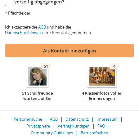
vorzeitig abgegangen?
* Pflichtfelder
Ich akzeptiere die
AGB
und habe die
Datenschutzhinweise
zur Kenntnis genommen.
Als Kontakt hinzufügen
51
4
51 Schulfreunde
4 Klassenfotos voller
warten auf Sie
Erinnerungen
Personensuche
AGB
Datenschutz
Impressum
Privatsphäre
Vertrag kündigen
FAQ
Community Guidelines
Barrierefreiheit