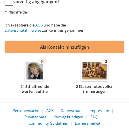
vorzeitig abgegangen?
* Pflichtfelder
Ich akzeptiere die
AGB
und habe die
Datenschutzhinweise
zur Kenntnis genommen.
Als Kontakt hinzufügen
54
2
54 Schulfreunde
2 Klassenfotos voller
warten auf Sie
Erinnerungen
Personensuche
AGB
Datenschutz
Impressum
Privatsphäre
Vertrag kündigen
FAQ
Community Guidelines
Barrierefreiheit