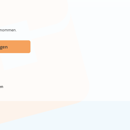
genommen.
ügen
en