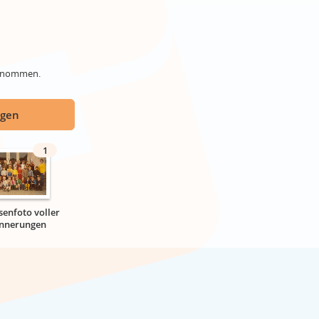
genommen.
ügen
1
senfoto voller
innerungen