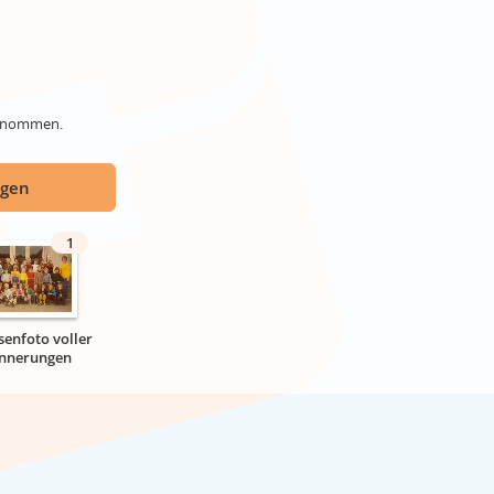
genommen.
ügen
1
senfoto voller
innerungen