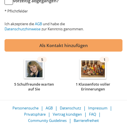
vorzeitig abgegangen?
* Pflichtfelder
Ich akzeptiere die
AGB
und habe die
Datenschutzhinweise
zur Kenntnis genommen.
Als Kontakt hinzufügen
5
1
5 Schulfreunde warten
1 Klassenfoto voller
auf Sie
Erinnerungen
Personensuche
AGB
Datenschutz
Impressum
Privatsphäre
Vertrag kündigen
FAQ
Community Guidelines
Barrierefreiheit