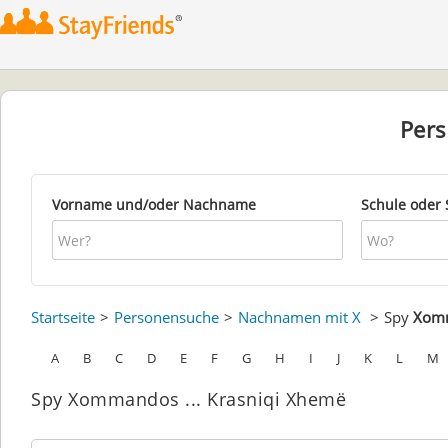
Per
Vorname und/oder Nachname
Schule oder 
Startseite
Personensuche
Nachnamen mit X
Spy
Xom
A
B
C
D
E
F
G
H
I
J
K
L
M
Spy Xommandos ... Krasniqi Xhemë