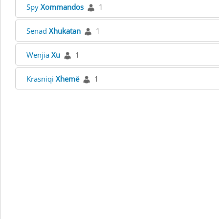
Spy
Xommandos
1
Senad
Xhukatan
1
Wenjia
Xu
1
Krasniqi
Xhemë
1