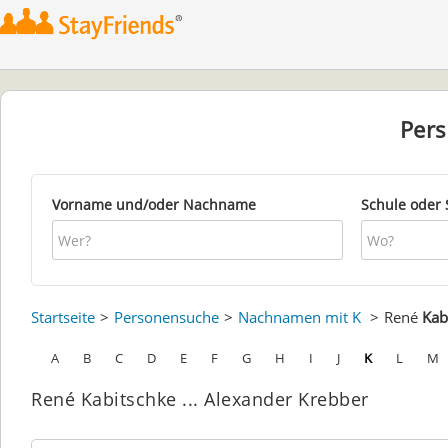
Per
Vorname und/oder Nachname
Schule oder 
Startseite
Personensuche
Nachnamen mit K
René
Kab
A
B
C
D
E
F
G
H
I
J
K
L
M
René Kabitschke ... Alexander Krebber