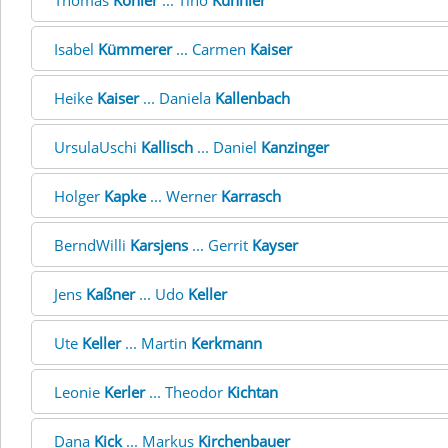
Thomas
Köhler
... Tino
Kühnler
Isabel
Kümmerer
... Carmen
Kaiser
Heike
Kaiser
... Daniela
Kallenbach
UrsulaUschi
Kallisch
... Daniel
Kanzinger
Holger
Kapke
... Werner
Karrasch
BerndWilli
Karsjens
... Gerrit
Kayser
Jens
Kaßner
... Udo
Keller
Ute
Keller
... Martin
Kerkmann
Leonie
Kerler
... Theodor
Kichtan
Dana
Kick
... Markus
Kirchenbauer