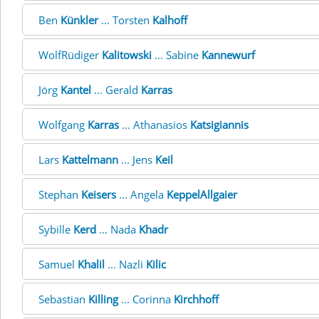
Ben
Künkler
... Torsten
Kalhoff
WolfRüdiger
Kalitowski
... Sabine
Kannewurf
Jörg
Kantel
... Gerald
Karras
Wolfgang
Karras
... Athanasios
Katsigiannis
Lars
Kattelmann
... Jens
Keil
Stephan
Keisers
... Angela
KeppelAllgaier
Sybille
Kerd
... Nada
Khadr
Samuel
Khalil
... Nazli
Kilic
Sebastian
Killing
... Corinna
Kirchhoff