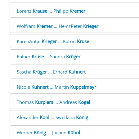
Lorenz
Krause
... Philipp
Kremer
Wolfram
Kremer
... HeinzPeter
Krieger
KarenAntje
Krieger
... Katrin
Kruse
Rainer
Kruse
... Sandra
Krüger
Sascha
Krüger
... Erhard
Kuhnert
Nicole
Kuhnert
... Martin
Kuppelmayr
Thomas
Kurpiers
... Andreas
Kögel
Alexander
Köhl
... Swetlana
König
Werner
König
... Jochen
Kühnl