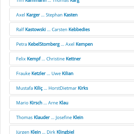
Tim
Kammann
... Thomas
Karg
Axel
Karger
... Stephan
Kasten
Ralf
Kastowski
... Carsten
Kebbedies
Petra
KebelStomberg
... Axel
Kempen
Felix
Kempf
... Christine
Kettner
Frauke
Ketzler
... Uwe
Kilian
Mustafa
Kiliç
... HorstDietmar
Kirks
Mario
Kirsch
... Arne
Klau
Thomas
Klauder
... Josefine
Klein
Jürgen
Klein
... Dirk
Klingbiel