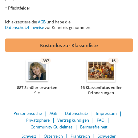
* Pflichtfelder
Ich akzeptiere die
AGB
und habe die
Datenschutzhinweise
zur Kenntnis genommen.
Kostenlos zur Klassenliste
887
16
887 Schüler erwarten
16 Klassenfotos voller
Sie
Erinnerungen
Personensuche
AGB
Datenschutz
Impressum
Privatsphäre
Vertrag kündigen
FAQ
Community Guidelines
Barrierefreiheit
Schweiz
Österreich
Frankreich
Schweden