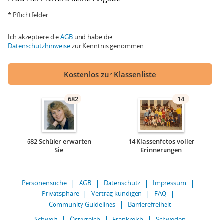
* Pflichtfelder
Ich akzeptiere die
AGB
und habe die
Datenschutzhinweise
zur Kenntnis genommen.
Kostenlos zur Klassenliste
682
14
682 Schüler erwarten
14 Klassenfotos voller
Sie
Erinnerungen
Personensuche
AGB
Datenschutz
Impressum
Privatsphäre
Vertrag kündigen
FAQ
Community Guidelines
Barrierefreiheit
Schweiz
Österreich
Frankreich
Schweden