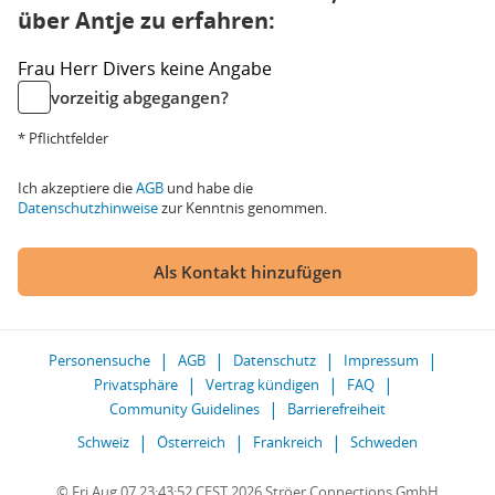
über Antje zu erfahren:
Frau
Herr
Divers
keine Angabe
vorzeitig abgegangen?
* Pflichtfelder
Ich akzeptiere die
AGB
und habe die
Datenschutzhinweise
zur Kenntnis genommen.
Als Kontakt hinzufügen
Personensuche
AGB
Datenschutz
Impressum
Privatsphäre
Vertrag kündigen
FAQ
Community Guidelines
Barrierefreiheit
Schweiz
Österreich
Frankreich
Schweden
© Fri Aug 07 23:43:52 CEST 2026 Ströer Connections GmbH