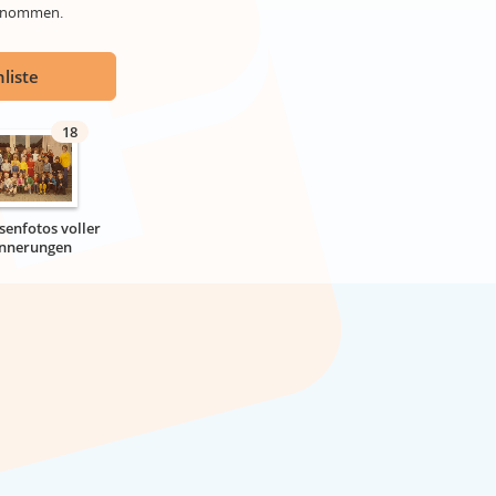
genommen.
liste
18
senfotos voller
innerungen