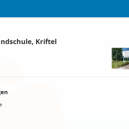
ndschule, Kriftel
gen
e