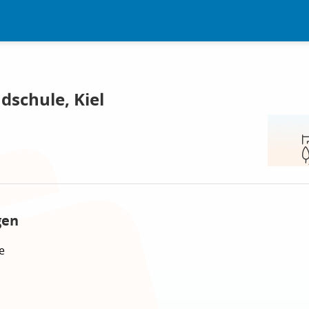
dschule, Kiel
gen
e