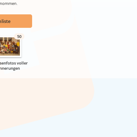
genommen.
liste
50
senfotos voller
innerungen