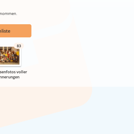
genommen.
liste
83
senfotos voller
innerungen