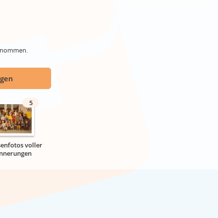
genommen.
ügen
5
senfotos voller
innerungen