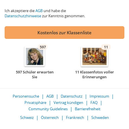
Ich akzeptiere die
AGB
und habe die
Datenschutzhinweise
zur Kenntnis genommen.
Kostenlos zur Klassenliste
597
11
597 Schüler erwarten
11 Klassenfotos voller
Sie
Erinnerungen
Personensuche
AGB
Datenschutz
Impressum
Privatsphäre
Vertrag kündigen
FAQ
Community Guidelines
Barrierefreiheit
Schweiz
Österreich
Frankreich
Schweden